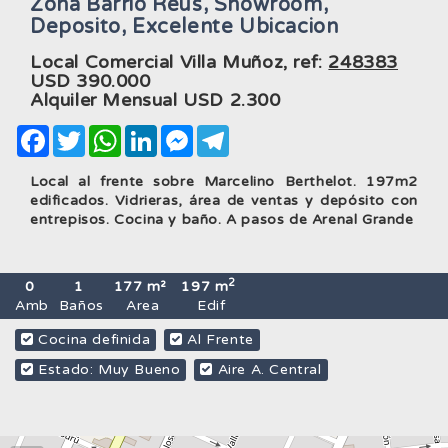
Zona Barrio Reus, Showroom,
Deposito, Excelente Ubicacion
Local Comercial Villa Muñoz, ref:
248383
USD
390.000
Alquiler Mensual USD
2.300
Facebook
Twitter
WhatsApp
LinkedIn
Messenger
Telegram
Local al frente sobre Marcelino Berthelot. 197m2
edificados. Vidrieras, área de ventas y depósito con
entrepisos. Cocina y baño. A pasos de Arenal Grande
2
0
1
177 m²
197 m
Amb
Baños
Area
Edif
Cocina definida
Al Frente
Estado: Muy Bueno
Aire A. Central