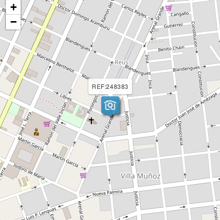
+
−
REF:248383