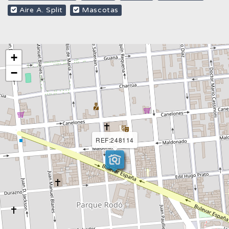
Aire A. Split
Mascotas
+
−
REF:248114