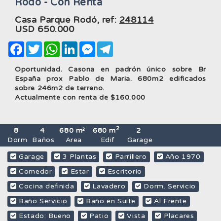
Rodo - Con Renta
Casa Parque Rodó, ref:
248114
USD
650.000
Facebook
Twitter
WhatsApp
LinkedIn
Messenger
Telegram
Oportunidad. Casona en padrón único sobre Br
España prox Pablo de Maria. 680m2 edificados
sobre 246m2 de terreno.
Actualmente con renta de $160.000
2
8
4
680 m²
680 m
2
Dorm
Baños
Area
Edif
Garage
Garage
3 Plantas
Parrillero
Año 1970
Comedor
Estar
Escritorio
Cocina definida
Lavadero
Dorm. Servicio
Baño Servicio
Baño en Suite
Al Frente
Estado: Bueno
Patio
Vista
Placares