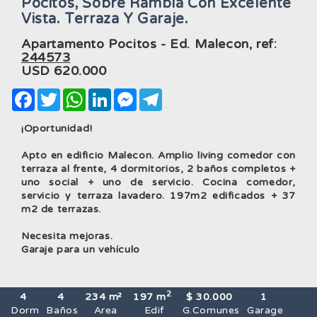
Pocitos, Sobre Rambla Con Excelente
Vista. Terraza Y Garaje.
Apartamento Pocitos - Ed. Malecon, ref:
244573
USD
620.000
Facebook
Twitter
WhatsApp
LinkedIn
Messenger
Telegram
¡Oportunidad!
Apto en edificio Malecon. Amplio living comedor con
terraza al frente, 4 dormitorios, 2 baños completos +
uno social + uno de servicio. Cocina comedor,
servicio y terraza lavadero. 197m2 edificados + 37
m2 de terrazas.
Necesita mejoras.
Garaje para un vehículo
2
4
4
234 m²
197 m
$ 30.000
1
Dorm
Baños
Area
Edif
G.Comunes
Garage