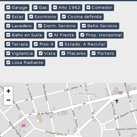
Garage
Gas
Año 1962
Comedor
Estar
Escritorio
Cocina definida
Lavadero
Dorm. Servicio
Baño Servicio
Baño en Suite
Al Frente
Prop. Horizontal
Terraza
Piso 4
Estado: A Reciclar
Vigilancia
Vista
Placares
Portero
Losa Radiante
+
−