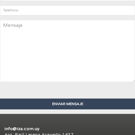
info@iza.com.uy
Arq. Raúl Lerena Acevedo 1437