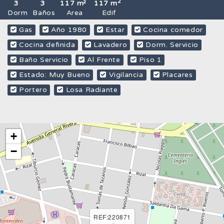
2
3
3
117 m²
117 m
Dorm
Baños
Area
Edif
Gas
Año 1980
Estar
Cocina comedor
Cocina definida
Lavadero
Dorm. Servicio
Baño Servicio
Al Frente
Piso 1
Estado: Muy Bueno
Vigilancia
Placares
Portero
Losa Radiante
+
−
REF:220871