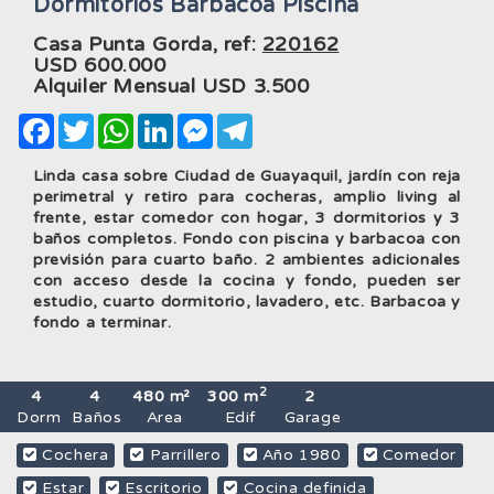
Dormitorios Barbacoa Piscina
Casa Punta Gorda, ref:
220162
USD
600.000
Alquiler Mensual USD
3.500
Facebook
Twitter
WhatsApp
LinkedIn
Messenger
Telegram
Linda casa sobre Ciudad de Guayaquil, jardín con reja
perimetral y retiro para cocheras, amplio living al
frente, estar comedor con hogar, 3 dormitorios y 3
baños completos. Fondo con piscina y barbacoa con
previsión para cuarto baño. 2 ambientes adicionales
con acceso desde la cocina y fondo, pueden ser
estudio, cuarto dormitorio, lavadero, etc. Barbacoa y
fondo a terminar.
2
4
4
480 m²
300 m
2
Dorm
Baños
Area
Edif
Garage
Cochera
Parrillero
Año 1980
Comedor
Estar
Escritorio
Cocina definida