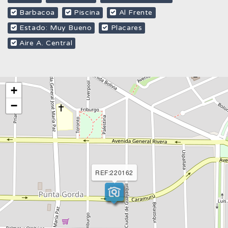
Barbacoa
Piscina
Al Frente
Estado: Muy Bueno
Placares
Aire A. Central
+
−
REF:220162