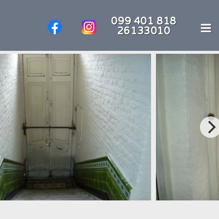
099 401 818
26133010