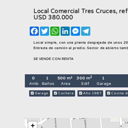
Local Comercial Tres Cruces, re
USD
380.000
Facebook
Twitter
WhatsApp
LinkedIn
Messenger
Telegram
Local simple, con una planta despejada de unos 200
Entrada de camión al predio. Sector de abierto ta
SE VENDE CON RENTA
2
0
1
500 m²
300 m
1
Amb
Baños
Area
Edif
Garage
Garage
Cochera
Año 1987
Cocina d
+