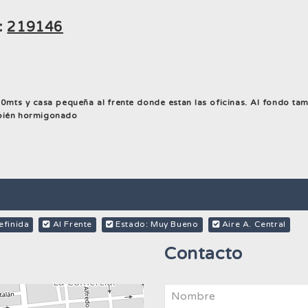
f:
219146
mts y casa pequeña al frente donde estan las oficinas. Al fondo tamb
mbién hormigonado
efinida
Al Frente
Estado: Muy Bueno
Aire A. Central
Contacto