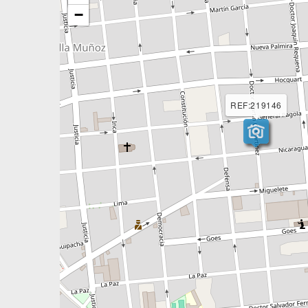
−
REF:219146