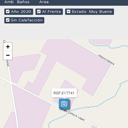
Amb
Baños
Area
Año 2020
Al Frente
Estado: Muy Bueno
Sin Calefacción
+
−
REF:217741