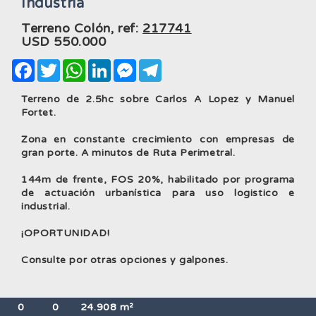
Industria
Terreno Colón, ref:
217741
USD
550.000
Facebook
Twitter
WhatsApp
LinkedIn
Messenger
Telegram
Terreno de 2.5hc sobre Carlos A Lopez y Manuel
Fortet.
Zona en constante crecimiento con empresas de
gran porte. A minutos de Ruta Perimetral.
144m de frente, FOS 20%, habilitado por programa
de actuación urbanística para uso logistico e
industrial.
¡OPORTUNIDAD!
Consulte por otras opciones y galpones.
0
0
24.908 m²