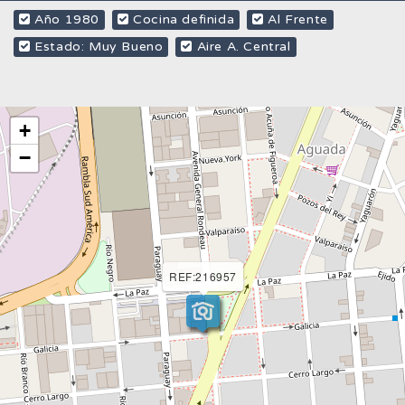
Año 1980
Cocina definida
Al Frente
Estado: Muy Bueno
Aire A. Central
+
−
REF:216957