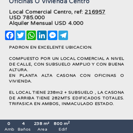
Oficinas O Vivienda Centro
Local Comercial Centro, ref:
216957
USD
785.000
Alquiler Mensual USD
4.000
Facebook
Twitter
WhatsApp
LinkedIn
Messenger
Telegram
PADRON EN EXCELENTE UBICACION.
COMPUESTO POR UN LOCAL COMERCIAL A NIVEL
DE CALLE, CON SUBSUELO AMPLIO Y CON BUENA
ALTURA.
EN PLANTA ALTA CASONA CON OFICINAS O
VIVIENDA.
EL LOCAL TIENE 238m2 + SUBSUELO , LA CASONA
DE ARRIBA TIENE 282MTS EDIFICADOS TOTALES.
TRIFASICA EN AMBOS, INMACULADO ESTADO.
2
0
4
238 m²
800 m
Amb
Baños
Area
Edif