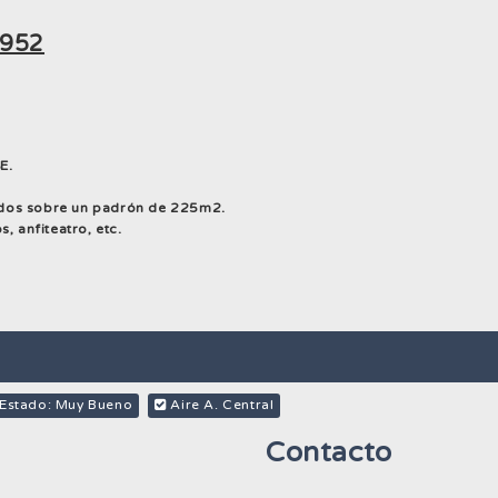
952
E.
ados sobre un padrón de 225m2.
, anfiteatro, etc.
Estado: Muy Bueno
Aire A. Central
Contacto