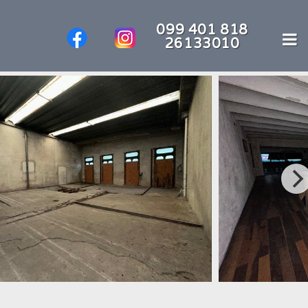
099 401 818
26133010