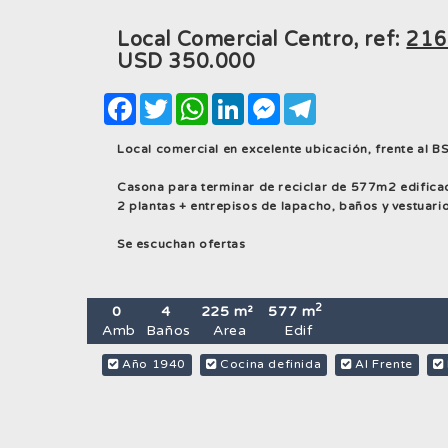
Local Comercial Centro, ref:
216
USD
350.000
Facebook
Twitter
WhatsApp
LinkedIn
Messenger
Telegram
Local comercial en excelente ubicación, frente al BS
Casona para terminar de reciclar de 577m2 edific
2 plantas + entrepisos de lapacho, baños y vestuarios
Se escuchan ofertas
2
0
4
225 m²
577 m
Amb
Baños
Area
Edif
Año 1940
Cocina definida
Al Frente