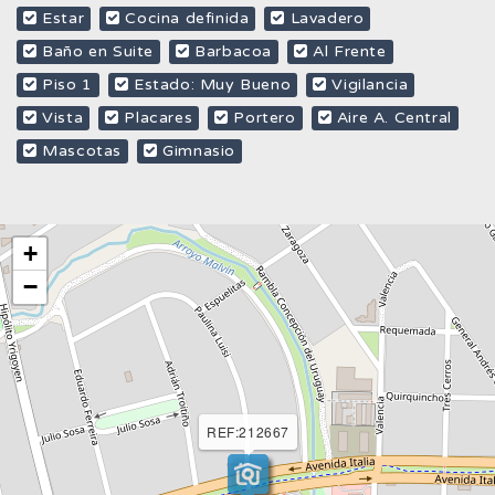
Estar
Cocina definida
Lavadero
Baño en Suite
Barbacoa
Al Frente
Piso 1
Estado: Muy Bueno
Vigilancia
Vista
Placares
Portero
Aire A. Central
Mascotas
Gimnasio
+
−
REF:212667