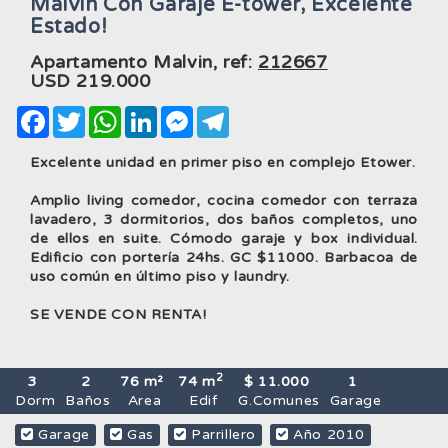
Malvin Con Garaje E-tower, Excelente
Estado!
Apartamento Malvin, ref:
212667
USD
219.000
Facebook
Twitter
WhatsApp
LinkedIn
Messenger
Telegram
Excelente unidad en primer piso en complejo Etower.
Amplio living comedor, cocina comedor con terraza
lavadero, 3 dormitorios, dos baños completos, uno
de ellos en suite. Cómodo garaje y box individual.
Edificio con portería 24hs. GC $11000. Barbacoa de
uso común en último piso y laundry.
SE VENDE CON RENTA!
2
3
2
76 m²
74 m
$ 11.000
1
Dorm
Baños
Area
Edif
G.Comunes
Garage
Garage
Gas
Parrillero
Año 2010