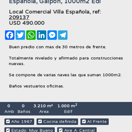
Española, Galpon, 1000m2 Edi
Local Comercial Villa Española, ref:
209137
USD
490.000
Facebook
Twitter
WhatsApp
LinkedIn
Messenger
Telegram
Buen predio con mas de 30 metros de frente.
Totalmente nivelado y afirmado para construcciones
nuevas.
Se compone de varias naves las que suman 1000m2.
Baños vestuarios oficinas.
2
0
0
3.210 m²
1.000 m
Amb
Baños
Area
Edif
Año 1967
Cocina definida
Al Frente
Estado: Muy Bueno
Aire A. Central