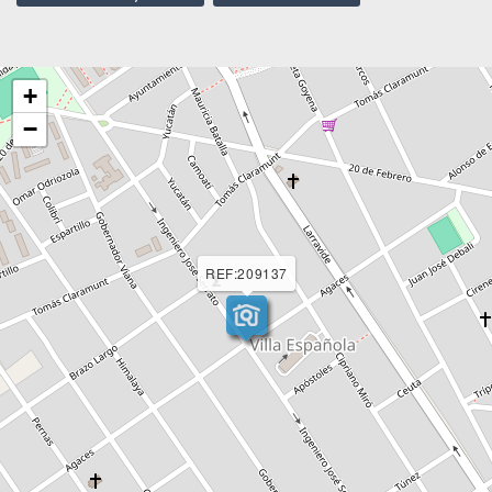
+
−
REF:209137