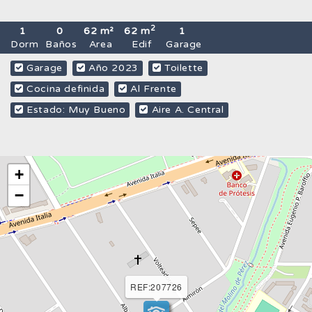
2
1
0
62 m²
62 m
1
Dorm
Baños
Area
Edif
Garage
Garage
Año 2023
Toilette
Cocina definida
Al Frente
Estado: Muy Bueno
Aire A. Central
+
−
REF:207726