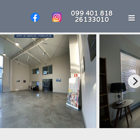
099 401 818
26133010