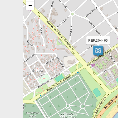
−
REF:204465