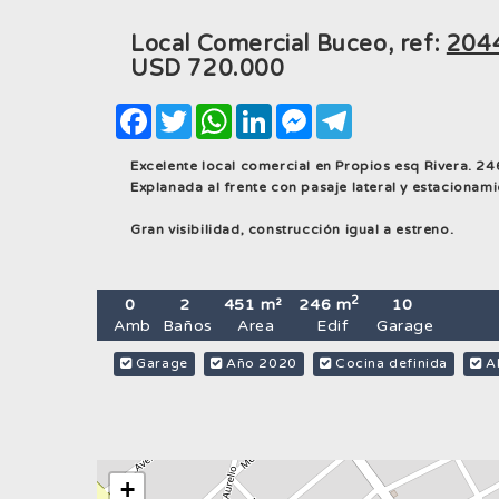
Local Comercial Buceo, ref:
204
USD
720.000
Facebook
Twitter
WhatsApp
LinkedIn
Messenger
Telegram
Excelente local comercial en Propios esq Rivera. 2
Explanada al frente con pasaje lateral y estacionamie
Gran visibilidad, construcción igual a estreno.
2
0
2
451 m²
246 m
10
Amb
Baños
Area
Edif
Garage
Garage
Año 2020
Cocina definida
Al
+