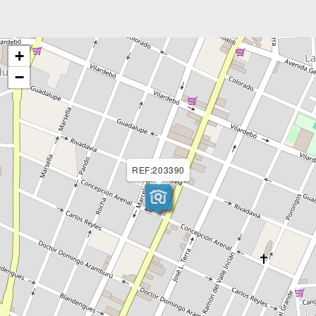
+
−
REF:203390