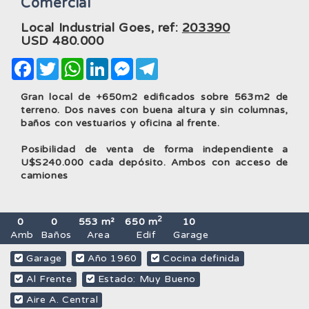
Comercial
Local Industrial Goes, ref:
203390
USD
480.000
Facebook
Twitter
WhatsApp
LinkedIn
Messenger
Telegram
Gran local de +650m2 edificados sobre 563m2 de
terreno. Dos naves con buena altura y sin columnas,
baños con vestuarios y oficina al frente.
Posibilidad de venta de forma independiente a
U$S240.000 cada depósito. Ambos con acceso de
camiones
2
0
0
553 m²
650 m
10
Amb
Baños
Area
Edif
Garage
Garage
Año 1960
Cocina definida
Al Frente
Estado: Muy Bueno
Aire A. Central