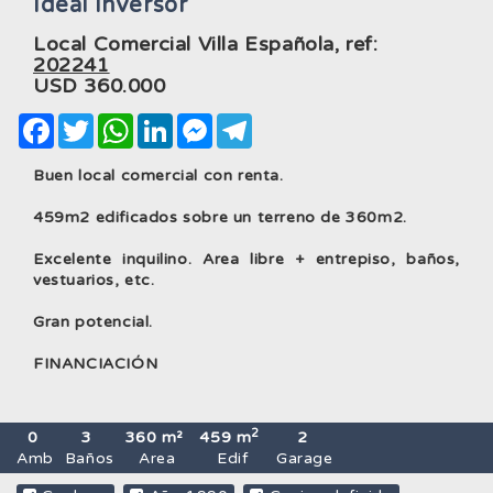
Ideal Inversor
Local Comercial Villa Española, ref:
202241
USD
360.000
Facebook
Twitter
WhatsApp
LinkedIn
Messenger
Telegram
Buen local comercial con renta.
459m2 edificados sobre un terreno de 360m2.
Excelente inquilino. Area libre + entrepiso, baños,
vestuarios, etc.
Gran potencial.
FINANCIACIÓN
2
0
3
360 m²
459 m
2
Amb
Baños
Area
Edif
Garage