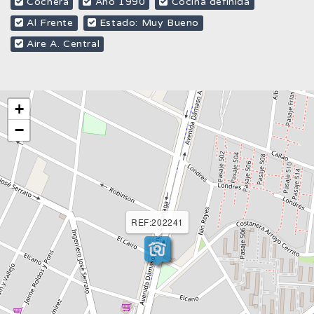
Cochera
Año 1990
Cocina definida
Al Frente
Estado: Muy Bueno
Aire A. Central
+
−
REF:202241