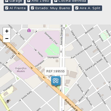
Garage
Año 1960
Cocina definida
Al Frente
Estado: Muy Bueno
Aire A. Split
+
−
REF:199555