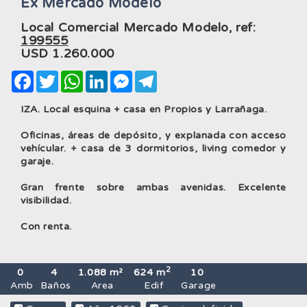
Ex Mercado Modelo
Local Comercial Mercado Modelo, ref:
199555
USD
1.260.000
Facebook
Twitter
WhatsApp
LinkedIn
Messenger
Telegram
IZA. Local esquina + casa en Propios y Larrañaga.
Oficinas, áreas de depósito, y explanada con acceso
vehícular. + casa de 3 dormitorios, living comedor y
garaje.
Gran frente sobre ambas avenidas. Excelente
visibilidad.
Con renta.
2
0
4
1.088 m²
624 m
10
Amb
Baños
Area
Edif
Garage