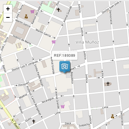
+
−
REF:189389