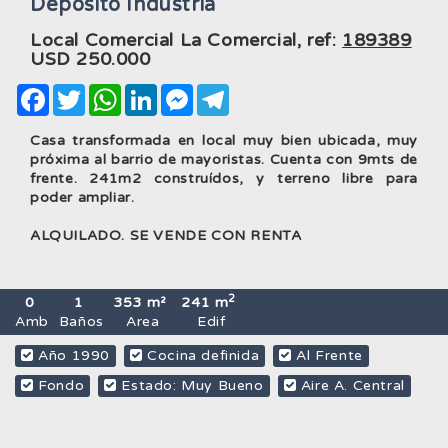
Deposito Industria
Local Comercial La Comercial, ref:
189389
USD
250.000
Facebook
Twitter
WhatsApp
LinkedIn
Messenger
Telegram
Casa transformada en local muy bien ubicada, muy
próxima al barrio de mayoristas. Cuenta con 9mts de
frente. 241m2 construídos, y terreno libre para
poder ampliar.
ALQUILADO. SE VENDE CON RENTA
2
0
1
353 m²
241 m
Amb
Baños
Area
Edif
Año 1990
Cocina definida
Al Frente
Fondo
Estado: Muy Bueno
Aire A. Central