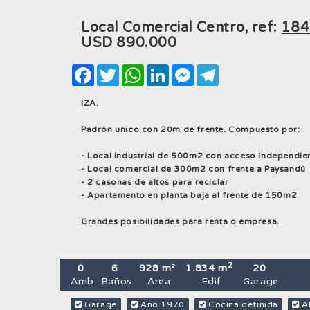
Local Comercial Centro, ref:
184
USD
890.000
Facebook
Twitter
WhatsApp
LinkedIn
Messenger
Telegram
IZA.
Padrón unico con 20m de frente. Compuesto por:
- Local industrial de 500m2 con acceso independi
- Local comercial de 300m2 con frente a Paysandú
- 2 casonas de altos para reciclar
- Apartamento en planta baja al frente de 150m2
Grandes posibilidades para renta o empresa.
2
0
6
928 m²
1.834 m
20
Amb
Baños
Area
Edif
Garage
Garage
Año 1970
Cocina definida
Al