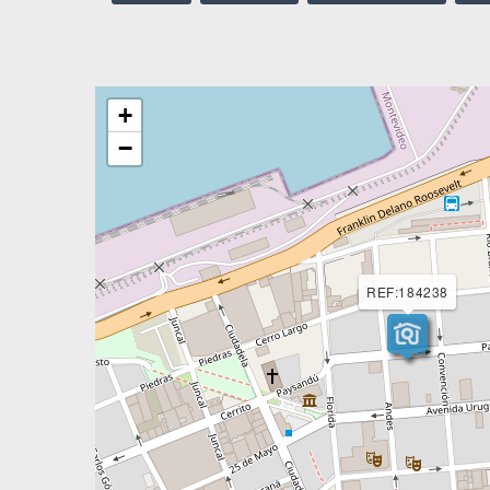
+
−
REF:184238