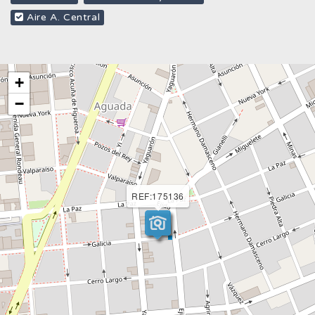
Aire A. Central
+
−
REF:175136