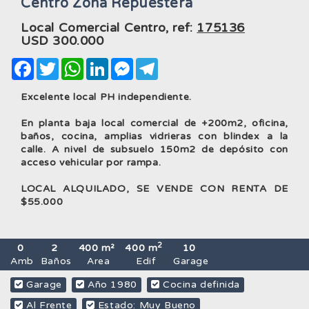
Centro Zona Repuestera
Local Comercial Centro, ref:
175136
USD
300.000
Facebook
Twitter
WhatsApp
LinkedIn
Messenger
Telegram
Excelente local PH independiente.
En planta baja local comercial de +200m2, oficina,
baños, cocina, amplias vidrieras con blindex a la
calle. A nivel de subsuelo 150m2 de depósito con
acceso vehicular por rampa.
LOCAL ALQUILADO, SE VENDE CON RENTA DE
$55.000
2
0
2
400 m²
400 m
10
Amb
Baños
Area
Edif
Garage
Garage
Año 1980
Cocina definida
Al Frente
Estado: Muy Bueno