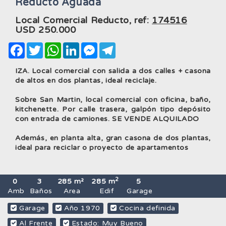
Reducto Aguada
Local Comercial Reducto, ref:
174516
USD
250.000
Facebook
Twitter
WhatsApp
LinkedIn
Messenger
Telegram
IZA. Local comercial con salida a dos calles + casona
de altos en dos plantas, ideal reciclaje.
Sobre San Martin, local comercial con oficina, baño,
kitchenette. Por calle trasera, galpón tipo depósito
con entrada de camiones. SE VENDE ALQUILADO
Además, en planta alta, gran casona de dos plantas,
ideal para reciclar o proyecto de apartamentos
2
0
3
285 m²
285 m
5
Amb
Baños
Area
Edif
Garage
Garage
Año 1970
Cocina definida
Al Frente
Estado: Muy Bueno