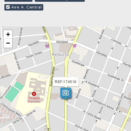
Aire A. Central
+
−
REF:174516