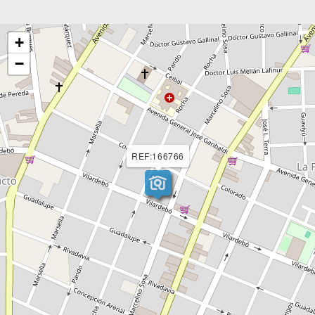
+
−
REF:166766