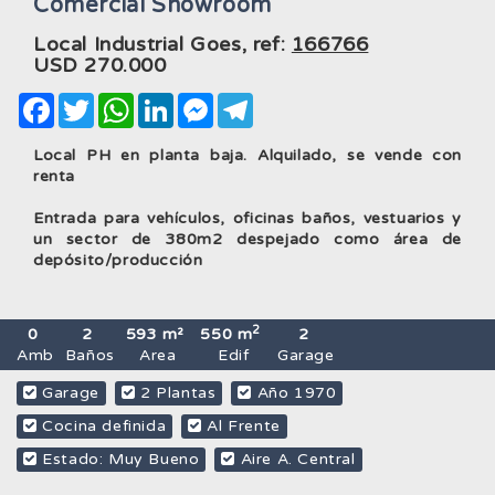
Comercial Showroom
Local Industrial Goes, ref:
166766
USD
270.000
Facebook
Twitter
WhatsApp
LinkedIn
Messenger
Telegram
Local PH en planta baja. Alquilado, se vende con
renta
Entrada para vehículos, oficinas baños, vestuarios y
un sector de 380m2 despejado como área de
depósito/producción
2
0
2
593 m²
550 m
2
Amb
Baños
Area
Edif
Garage
Garage
2 Plantas
Año 1970
Cocina definida
Al Frente
Estado: Muy Bueno
Aire A. Central