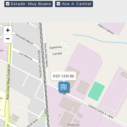
Estado: Muy Bueno
Aire A. Central
+
−
REF:159186