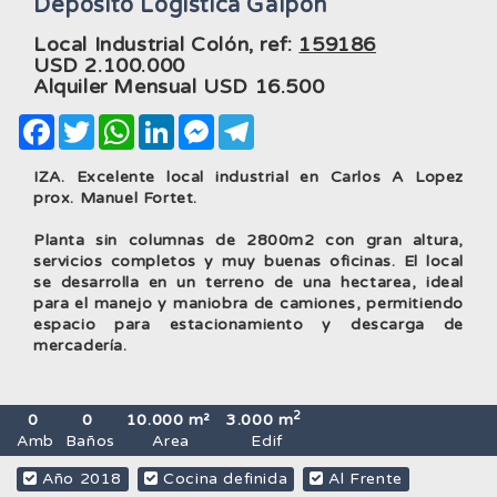
Deposito Logistica Galpon
Local Industrial Colón, ref:
159186
USD
2.100.000
Alquiler Mensual USD
16.500
Facebook
Twitter
WhatsApp
LinkedIn
Messenger
Telegram
IZA. Excelente local industrial en Carlos A Lopez
prox. Manuel Fortet.
Planta sin columnas de 2800m2 con gran altura,
servicios completos y muy buenas oficinas. El local
se desarrolla en un terreno de una hectarea, ideal
para el manejo y maniobra de camiones, permitiendo
espacio para estacionamiento y descarga de
mercadería.
2
0
0
10.000 m²
3.000 m
Amb
Baños
Area
Edif
Año 2018
Cocina definida
Al Frente