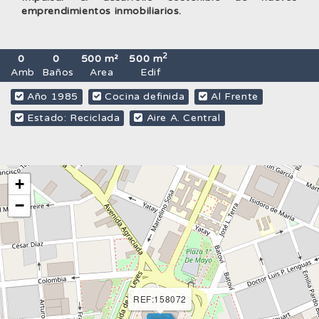
emprendimientos inmobiliarios.
2
0
0
500 m²
500 m
Amb
Baños
Area
Edif
Año 1985
Cocina definida
Al Frente
Estado: Reciclada
Aire A. Central
+
−
REF:158072