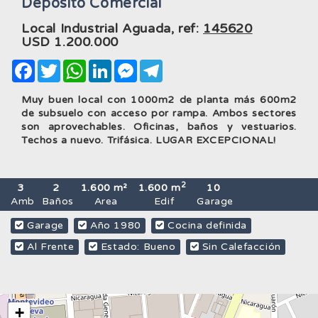
Deposito Comercial
Local Industrial Aguada, ref:
145620
USD
1.200.000
Facebook
Twitter
WhatsApp
LinkedIn
Messenger
Telegram
Muy buen local con 1000m2 de planta más 600m2
de subsuelo con acceso por rampa. Ambos sectores
son aprovechables. Oficinas, baños y vestuarios.
Techos a nuevo. Trifásica. LUGAR EXCEPCIONAL!
2
3
2
1.600 m²
1.600 m
10
Amb
Baños
Area
Edif
Garage
Garage
Año 1980
Cocina definida
Al Frente
Estado: Bueno
Sin Calefacción
+