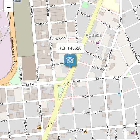
−
REF:145620