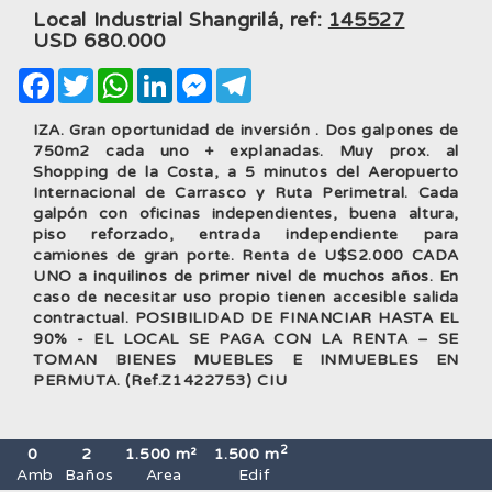
Local Industrial Shangrilá, ref:
145527
USD
680.000
Facebook
Twitter
WhatsApp
LinkedIn
Messenger
Telegram
IZA. Gran oportunidad de inversión . Dos galpones de
750m2 cada uno + explanadas. Muy prox. al
Shopping de la Costa, a 5 minutos del Aeropuerto
Internacional de Carrasco y Ruta Perimetral. Cada
galpón con oficinas independientes, buena altura,
piso reforzado, entrada independiente para
camiones de gran porte. Renta de U$S2.000 CADA
UNO a inquilinos de primer nivel de muchos años. En
caso de necesitar uso propio tienen accesible salida
contractual. POSIBILIDAD DE FINANCIAR HASTA EL
90% - EL LOCAL SE PAGA CON LA RENTA – SE
TOMAN BIENES MUEBLES E INMUEBLES EN
PERMUTA. (Ref.Z1422753) CIU
2
0
2
1.500 m²
1.500 m
Amb
Baños
Area
Edif