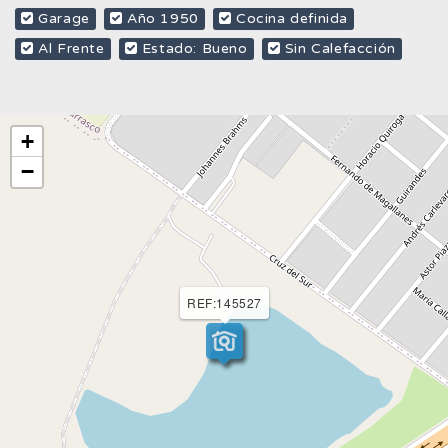
Garage
Año 1950
Cocina definida
Al Frente
Estado: Bueno
Sin Calefacción
+
−
REF:145527