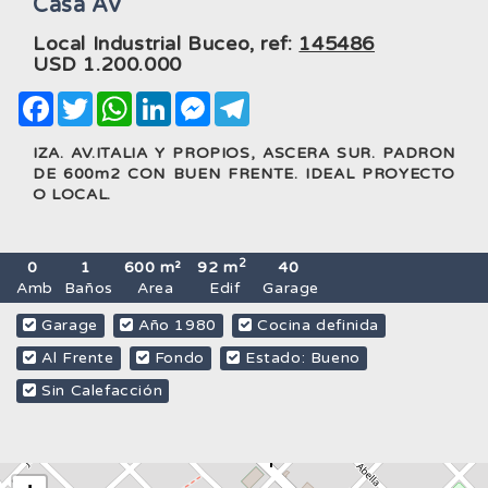
Casa Av
Local Industrial Buceo, ref:
145486
USD
1.200.000
Facebook
Twitter
WhatsApp
LinkedIn
Messenger
Telegram
IZA. AV.ITALIA Y PROPIOS, ASCERA SUR. PADRON
DE 600m2 CON BUEN FRENTE. IDEAL PROYECTO
O LOCAL.
2
0
1
600 m²
92 m
40
Amb
Baños
Area
Edif
Garage
Garage
Año 1980
Cocina definida
Al Frente
Fondo
Estado: Bueno
Sin Calefacción