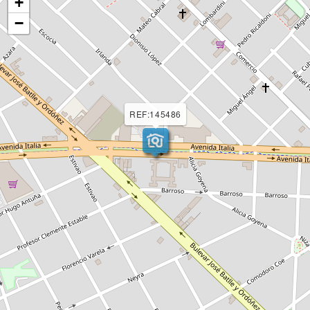
+
−
REF:145486