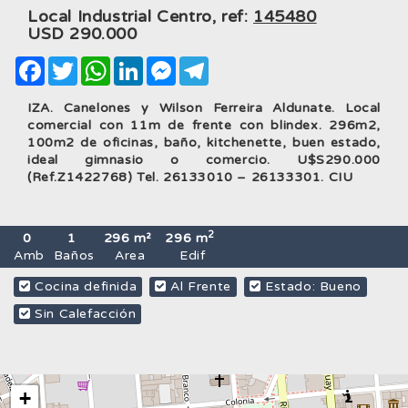
Local Industrial Centro, ref:
145480
USD
290.000
Facebook
Twitter
WhatsApp
LinkedIn
Messenger
Telegram
IZA. Canelones y Wilson Ferreira Aldunate. Local
comercial con 11m de frente con blindex. 296m2,
100m2 de oficinas, baño, kitchenette, buen estado,
ideal gimnasio o comercio. U$S290.000
(Ref.Z1422768) Tel. 26133010 – 26133301. CIU
2
0
1
296 m²
296 m
Amb
Baños
Area
Edif
Cocina definida
Al Frente
Estado: Bueno
Sin Calefacción
+