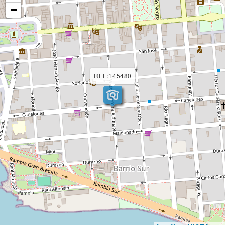
−
REF:145480